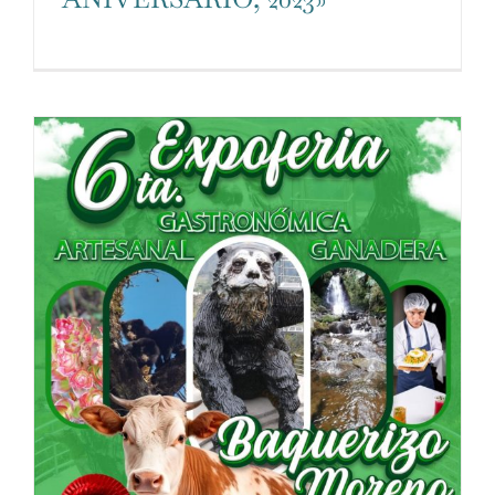
base a cómo
se usa la
web.
Experiencia
Para que
nuestra web
funcione lo
mejor posible
durante tu
visita. Si
rechaza estas
cookies,
algunas