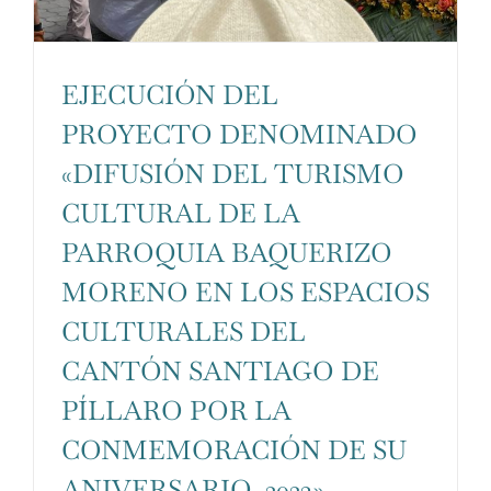
son
Seguridad
opcionales.
Son
EJECUCIÓN DEL
necesarias
PROYECTO DENOMINADO
para que
funcione la
«DIFUSIÓN DEL TURISMO
web.
CULTURAL DE LA
PARROQUIA BAQUERIZO
Estadísticas
MORENO EN LOS ESPACIOS
Para que
CULTURALES DEL
podamos
CANTÓN SANTIAGO DE
mejorar la
PÍLLARO POR LA
funcionalidad
CONMEMORACIÓN DE SU
y estructura
de la web, en
ANIVERSARIO, 2023»