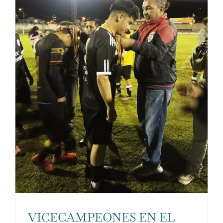
funcionalidades
desaparecerán
de la web.
Marketing
Al compartir tus
intereses y
comportamiento
mientras visitas
nuestro sitio,
aumentas la
posibilidad de
ver contenido y
ofertas
VICECAMPEONES EN EL