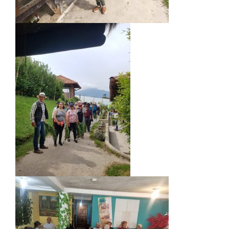
base a cómo
se usa la
web.
Experiencia
Para que
nuestra web
funcione lo
mejor posible
durante tu
visita. Si
rechaza estas
cookies,
algunas