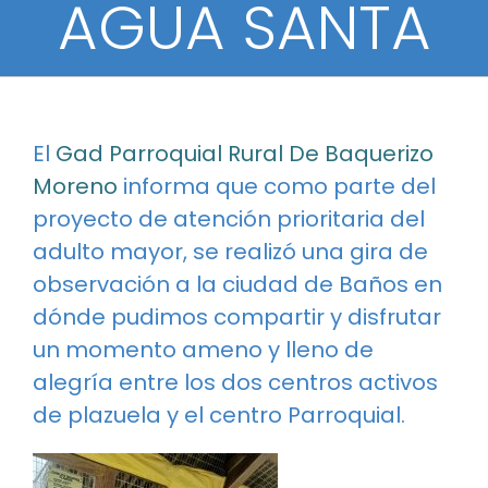
AGUA SANTA
Gaceta
2023
Salud
Agricultura
Atractivos turístic
CONTACTO
PDOT
2022
Infraestructura
Comercio
Fiestas Patronales
El
Gad Parroquial Rural De Baquerizo
Correo Instituciona
2021
Socio Cultural
Flora y Fauna
Moreno
informa que como parte del
2020
Proyectos Ejecutad
Gastronomía
proyecto de atención prioritaria del
adulto mayor, se realizó una gira de
2019
Sectores Vulnerabl
observación a la ciudad de Baños en
2018
Capacitaciones
dónde pudimos compartir y disfrutar
un momento ameno y lleno de
2017
Educación
alegría entre los dos centros activos
Necesarias
2016
Actividades Sociale
de plazuela y el centro Parroquial.
Estas
cookies no
2015
Deportes