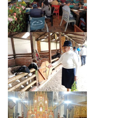
funcionalidades
desaparecerán
de la web.
Marketing
Al compartir tus
intereses y
comportamiento
mientras visitas
nuestro sitio,
aumentas la
posibilidad de
ver contenido y
ofertas