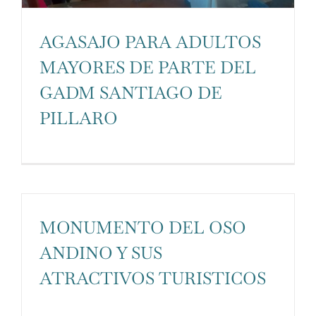
funcionalidades
desaparecerán
AGASAJO PARA ADULTOS
de la web.
MAYORES DE PARTE DEL
GADM SANTIAGO DE
Marketing
PILLARO
Al compartir tus
intereses y
comportamiento
mientras visitas
nuestro sitio,
MONUMENTO DEL OSO
aumentas la
ANDINO Y SUS
posibilidad de
ATRACTIVOS TURISTICOS
ver contenido y
ofertas