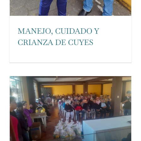
base a cómo
se usa la
web.
MANEJO, CUIDADO Y
CRIANZA DE CUYES
Experiencia
Para que
nuestra web
funcione lo
mejor posible
durante tu
visita. Si
rechaza estas
cookies,
algunas